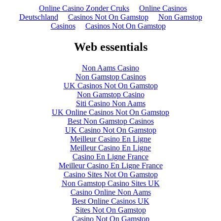
Online Casino Zonder Cruks
Online Casinos
Deutschland
Casinos Not On Gamstop
Non Gamstop
Casinos
Casinos Not On Gamstop
Web essentials
Non Aams Casino
Non Gamstop Casinos
UK Casinos Not On Gamstop
Non Gamstop Casino
Siti Casino Non Aams
UK Online Casinos Not On Gamstop
Best Non Gamstop Casinos
UK Casino Not On Gamstop
Meilleur Casino En Ligne
Meilleur Casino En Ligne
Casino En Ligne France
Meilleur Casino En Ligne France
Casino Sites Not On Gamstop
Non Gamstop Casino Sites UK
Casino Online Non Aams
Best Online Casinos UK
Sites Not On Gamstop
Casino Not On Gamstop