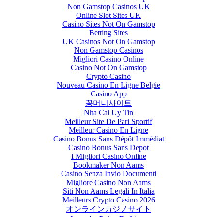
Non Gamstop Casinos UK
Online Slot Sites UK
Casino Sites Not On Gamstop
Betting Sites
UK Casinos Not On Gamstop
Non Gamstop Casinos
Migliori Casino Online
Casino Not On Gamstop
Crypto Casino
Nouveau Casino En Ligne Belgie
Casino App
꽁머니사이트
Nha Cai Uy Tin
Meilleur Site De Pari Sportif
Meilleur Casino En Ligne
Casino Bonus Sans Dépôt Immédiat
Casino Bonus Sans Depot
I Migliori Casino Online
Bookmaker Non Aams
Casino Senza Invio Documenti
Migliore Casino Non Aams
Siti Non Aams Legali In Italia
Meilleurs Crypto Casino 2026
オンラインカジノサイト